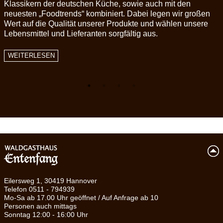
Klassikern der deutschen Küche, sowie auch mit den
Raum hat seinen eigenen Charme und ist für jeden Anlass
Entenfang-Strand mit den gemütlichen Strandkörben lässt
war die Feldmark mit den alten Flurnamen "Rehhagen", und
neuesten „Foodtrends“ kombiniert. Dabei legen wir großen
bestimmt.
Sie den Alltag vergessen.
"Die Gretel", südlich "Der Neue Kamp" und "Der
Wert auf die Qualität unserer Produkte und wählen unsere
Hespenkamp".
Lebensmittel und Lieferanten sorgfältig aus.
Im Frühling und Sommer können bei uns auch freie
WEITERLESEN
Trauungen ganz romantisch unter den Bäumen im Biergarten
WEITERLESEN
vollzogen werden.
WEITERLESEN
WEITERLESEN
Eilersweg 1, 30419 Hannover
Telefon 0511 - 794939
Mo-Sa ab 17.00 Uhr geöffnet / Auf Anfrage ab 10
Personen auch mittags
Sonntag 12:00 - 16:00 Uhr